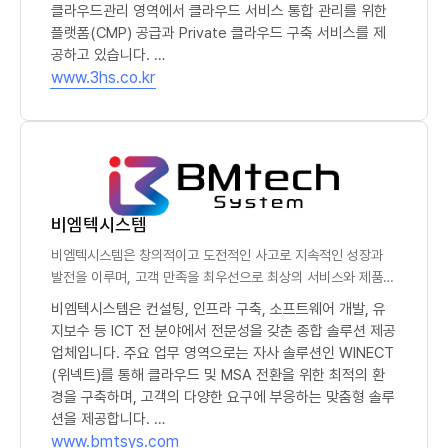
클라우드관리 영역에서 클라우드 서비스 통합 관리를 위한
플랫폼(CMP) 공급과 Private 클라우드 구축 서비스를 제
공하고 있습니다.
(새 창)
IT운영관리 영역에서 클라우드 모니터링을 위한 솔루션을
www.3hs.co.kr
구축하고 효율적인 관리를 위한 자동화 솔루션을 공급하고
있습니다. IT서비스 및 자산관리를 위해 ITSM,ITAM,SLM
시스템을 공급 및 서비스하며, 해당 분야에 대한 컨설팅 서
비스도 제공하고 있습니다.
클라우드 관리, IT운영관리, IT서비스 및 자산관리에 대해
솔루션 및 서비스를 유기적으로 결합하여 고객에게 최상의
비엠텍시스템
관리 환경을 제공합니다.
비엠텍시스템은 창의적이고 도전적인 사고로 지속적인 성장과
발전을 이루며, 고객 만족을 최우선으로 최상의 서비스와 제품을
제공합니다.
비엠텍시스템은 컨설팅, 인프라 구축, 소프트웨어 개발, 유
지보수 등 ICT 전 분야에서 전문성을 갖춘 종합 솔루션 제공
업체입니다. 주요 업무 영역으로는 자사 솔루션인 WINECT
(위넥트)를 통해 클라우드 및 MSA 전환을 위한 최적의 환
경을 구축하며, 고객의 다양한 요구에 부응하는 맞춤형 솔루
션을 제공합니다.
(새 창)
기존 모놀리식 구조의 단점인 시스템 규모 확장에 따른 관리
www.bmtsys.com